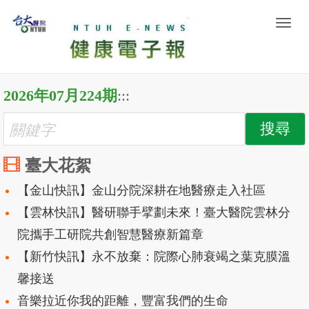
Togg
navig
2026年07月224期
:::
臺大花絮
【金山快訊】金山分院深耕在地醫療走入社區
【雲林快訊】醫研聯手擘劃未來！臺大醫院雲林分
院攜手工研院共創智慧醫療新篇章
【新竹快訊】永不放棄：院際心肺衰竭之葉克膜溫
馨接送
音樂拉近你我的距離，豐富我們的生命