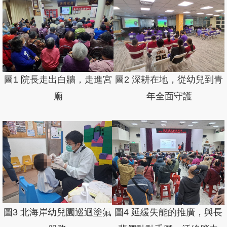
圖1 院長走出白牆，走進宮
圖2 深耕在地，從幼兒到青
廟
年全面守護
圖3 北海岸幼兒園巡迴塗氟
圖4 延緩失能的推廣，與長