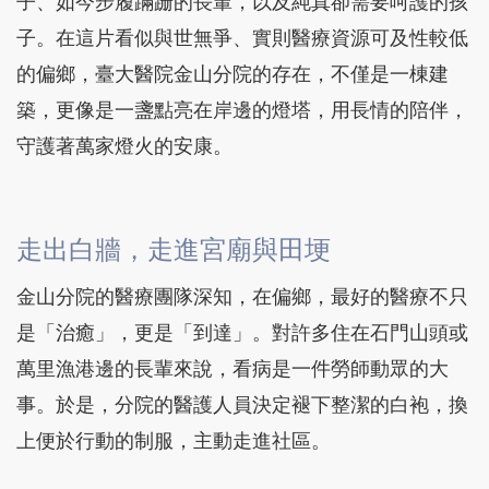
子、如今步履蹣跚的長輩，以及純真卻需要呵護的孩
子。在這片看似與世無爭、實則醫療資源可及性較低
的偏鄉，臺大醫院金山分院的存在，不僅是一棟建
築，更像是一盞點亮在岸邊的燈塔，用長情的陪伴，
守護著萬家燈火的安康。
走出白牆，走進宮廟與田埂
金山分院的醫療團隊深知，在偏鄉，最好的醫療不只
是「治癒」，更是「到達」。對許多住在石門山頭或
萬里漁港邊的長輩來說，看病是一件勞師動眾的大
事。於是，分院的醫護人員決定褪下整潔的白袍，換
上便於行動的制服，主動走進社區。