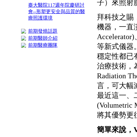
子）來照射
臺大醫院117週年院慶研討
會--形塑更安全與品質的醫
拜科技之賜
療照護環境
機器，一直演
前期發燒話題
Accelerato
前期醫師介紹
前期醫療團隊
等新式儀器
穩定性都已
治療技術，為強度
Radiatio
言，可大幅
最近這一、
(Volumetri
將其優勢更
簡單來說，