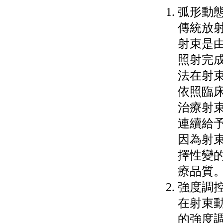
弧形動
傳統放
射束是
照射完
法在射束
依照臨
治療射束
連續給
因為射
擇性變
療品質
強度調
在射束
的強度