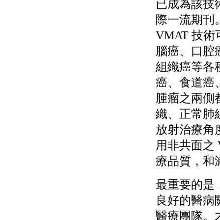
已成為該技
際一流期刊
VMAT 
腦癌、口腔
組織癌等各
癌、食道癌
腫瘤之兩側
織、正常肺
放射治療角
用非共面之 
療品質，和
最重要的是
良好的醫病
醫療團隊。才