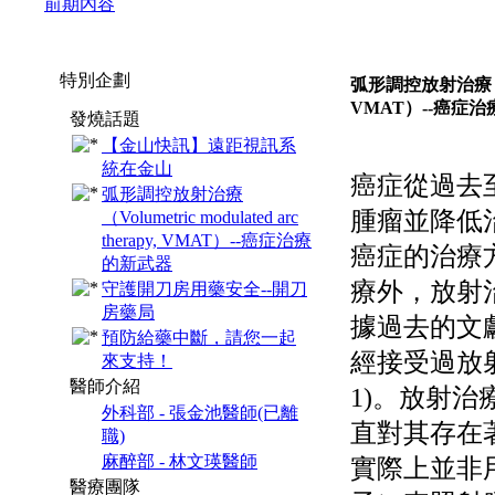
前期內容
:::
特別企劃
弧形調控放射治療（Volum
VMAT）--癌症
發燒話題
【金山快訊】遠距視訊系
統在金山
癌症從過去
弧形調控放射治療
腫瘤並降低
（Volumetric modulated arc
therapy, VMAT）--癌症治療
癌症的治療
的新武器
療外，放射
守護開刀房用藥安全--開刀
房藥局
據過去的文獻
預防給藥中斷，請您一起
經接受過放
來支持！
醫師介紹
1)。放射
外科部 - 張金池醫師(已離
直對其存在
職)
麻醉部 - 林文瑛醫師
實際上並非
醫療團隊