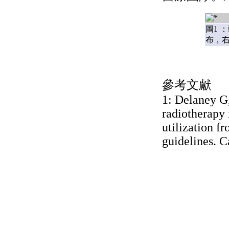
圖1 
布，
參考文獻
1: Delaney G,
radiotherapy 
utilization f
guidelines. 